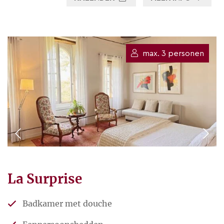
duidelijk herkenbaar in de
renovatie van het huis en de
gerechten op tafel.
max. 3 personen
Miek
is verpleegster van huis
uit. Mens, huis of tuin
verzorgen en verwennen zitten
in haar bloed. Inmiddels heeft
ze zich ook ontplooit als
meubelstoffeerder,
traktorchauffeur en
tomatenteler.
La Surprise
Kim
is manusje-van-alles. Als
Badkamer met douche
ze niet schrijft voor