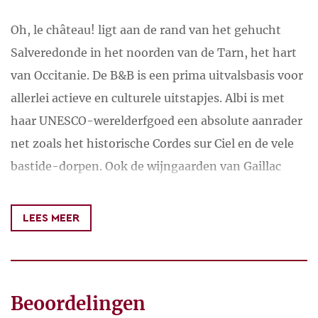
Oh, le château! ligt aan de rand van het gehucht
Salveredonde in het noorden van de Tarn, het hart
van Occitanie. De B&B is een prima uitvalsbasis voor
allerlei actieve en culturele uitstapjes. Albi is met
haar UNESCO-werelderfgoed een absolute aanrader
net zoals het historische Cordes sur Ciel en de vele
bastide-dorpen. Ook de wijngaarden van Gaillac
liggen op steenworp. Er is altijd wel een festival of
markt te beleven. De glooiende heuvels van de Tarn
LEES MEER
en de vallei van de Viaur zijn een paradijs voor
wandelaars en fietsers.
Een greep uit bezienswaardigheden en activiteiten
Beoordelingen
dichtbij en iets verder weg: