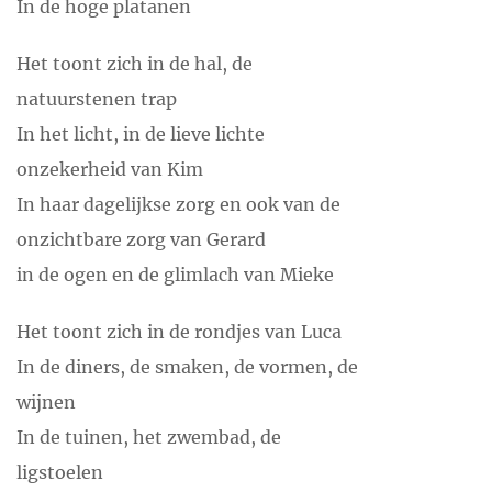
In de hoge platanen
je meer voor de kunst, dan kom je aan je trekken in
het museum Toulouse de Lautrec die vlakbij
Het toont zich in de hal, de
geboren is. Hadden we al gezegd dat het
natuurstenen trap
bisschoppelijk paleis op de lijst staat van UNESCO-
In het licht, in de lieve lichte
werelderfgoed en dat Albi onlangs tot de vierde
onzekerheid van Kim
beste woonplaats van Frankrijk is uitgeroepen? Ja,
In haar dagelijkse zorg en ook van de
Albi is echt een fijne stad.
onzichtbare zorg van Gerard
in de ogen en de glimlach van Mieke
Gaillac, 35 minuten Een klein stadje, maar wel het
hart van Frankrijks oudste wijnstreek: Gaillac. Wij
Het toont zich in de rondjes van Luca
komen graag bij Café des Sports; een ongedwongen
In de diners, de smaken, de vormen, de
café voor Jan en alleman. En verder is het er heerlijk
wijnen
struinen onder de platanen en door de straatjes.
In de tuinen, het zwembad, de
ligstoelen
Rodez, 40 minuten Hou je van kunst en