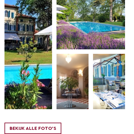
Tarn.
Kleinschalig en rustig, bij Oh, le château!
ontsnap je aan de drukte van alledag. Met zijn
tweeën lekker weg of op vakantie met het gezin,
voor een paar nachten of een hele week, er zijn
kamers voor iedereen. Wees welkom!
Grote, lichte kamers
Franse grandeur van vroeger komt tot leven bij Oh,
le château! De ruime vertrekken met hoge plafonds,
de natuurstenen trap waar je vanaf wilt schrijden, al
die originele details, ze brengen je even naar andere
tijden. De allure en charme van toen, vormen nu het
BEKIJK ALLE FOTO'S