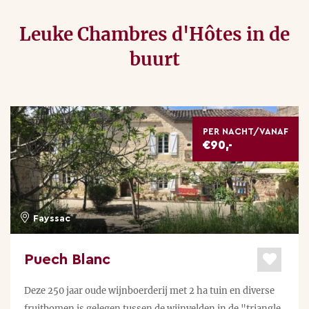
Leuke Chambres d'Hôtes in de
buurt
PER NACHT/VANAF
€90,-
Fayssac
Puech Blanc
Deze 250 jaar oude wijnboerderij met 2 ha tuin en diverse
fruitbomen is gelegen tussen de wijnvelden in de "triangle