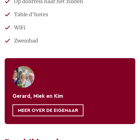
Op doorreis naar het zuiden
Rust en ruimte
Table d'hotes
WiFi
Oh, le château! heeft een gecultiveerde
tuin grenzend aan weilanden met wilde bloemen.
Zwembad
Hier word je verrast door eeuwenoude bomen met
schommels die je naar de hemel zwieren en
eigentijdse beeldhouwwerken die je blik sturen over
het glooiende landschap. Platanen geven het huis
die typische Zuid-Franse sfeer net zoals het riante
Gerard, Miek en Kim
terras met zijn antieke zonneluifel. Overal zijn
zitjes, in de zon of in de schaduw, om te genieten
MEER OVER DE EIGENAAR
van de stilte en het uitzicht op het glooiende
Na een zoektocht van ruim vijf
landschap. Het grote zwembad (14×5 m) vormt een
jaar vonden wij dit markante