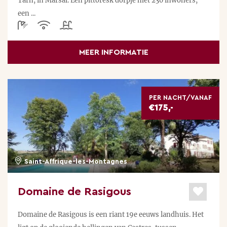
Tarn, in Marsal. Een pittoresk dorpje met 230 inwoners,
een ...
MEER INFORMATIE
PER NACHT/VANAF
€175,-
Saint-Affrique-les-Montagnes
Domaine de Rasigous
Domaine de Rasigous is een riant 19e eeuws landhuis. Het