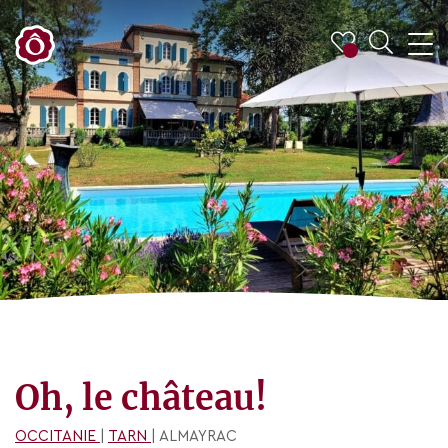
Oh, le château!
OCCITANIE
|
TARN
| ALMAYRAC