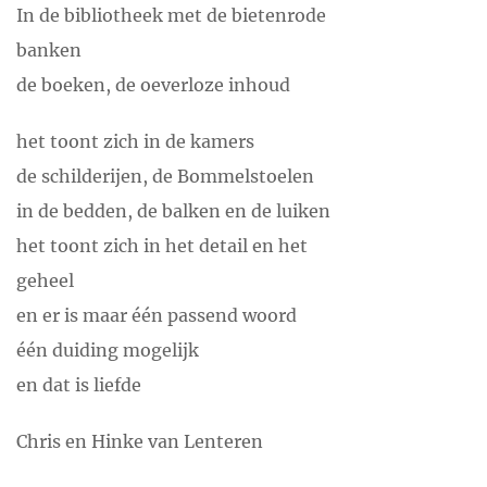
In de bibliotheek met de bietenrode
architectuur? Dan mag je Musée Soulages niet
banken
missen. Het cortenstalen gebouw ontworpen door
de boeken, de oeverloze inhoud
het Spaanse bureau RCR Arquitectes maakt tegelijk
een subtiel en stoer gebaar in de oude stad. Het
het toont zich in de kamers
donkere interieur, het sublieme licht en natuurlijk
de schilderijen, de Bommelstoelen
de schilderkunst van Soulages garanderen een
in de bedden, de balken en de luiken
bijzondere ervaring. Zin in meer moois? Café Bras!
het toont zich in het detail en het
Of misschien toch de kathedraal?
geheel
en er is maar één passend woord
Toulouse, 75 minuten Oh, wat houden wij van deze
één duiding mogelijk
roze stad aan de Garonne met zijn levendige
en dat is liefde
pleinen, studentencultuur en wereldse allure. Huur
een fiets en ontdek zelf haar geheimen.
Chris en Hinke van Lenteren