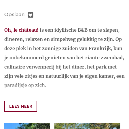
Opslaan
Oh, le château!
is een idyllische B&B om te slapen,
dineren, relaxen en simpelweg gelukkig te zijn. Op
deze plek in het zonnige zuiden van Frankrijk, kun
je onbekommerd genieten van het riante zwembad,
culinaire verwennerij bij het diner, het park met
zijn vele zitjes en natuurlijk van je eigen kamer, een
paradijsje op zich.
Heb je zin om erop uit te trekken? Wandelen en
fietsen, stadjes en markten bezoeken, het kan
LEES MEER
allemaal. De B&B is een prima
uitvalsbasis voor allerlei uitstapjes in de prachtige