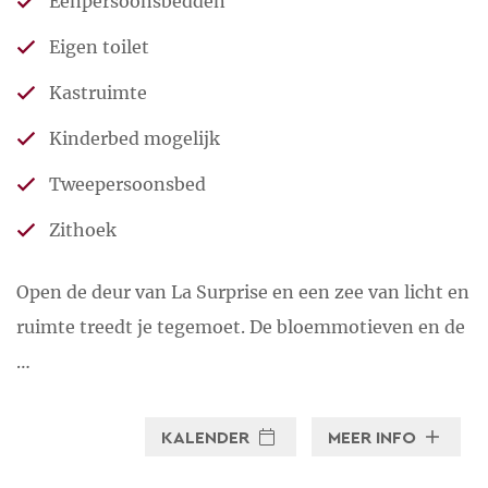
Eenpersoonsbedden
(landschaps-) architecten of de
Eigen toilet
boel een beetje organiseert, dan
vind je haar achter de
Kastruimte
kruiwagen ergens op het land.
Kinderbed mogelijk
Stuur een e-mail
Tweepersoonsbed
Zithoek
Open de deur van La Surprise en een zee van licht en
ruimte treedt je tegemoet. De bloemmotieven en de
…
KALENDER
MEER INFO