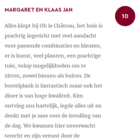
MARGARET EN KLAAS JAN
La Roucarié, 2 minuten Loop van Oh, le château! de
10
heuvel af en je komt uit bij een meer om te
Alles klopt bij Oh le Château, het huis is
zwemmen, surfen en zeilen. Ook leuk om een rondje
prachtig ingericht met veel aandacht
te wandelen of fietsen langs de oevers. Geen
voor passende combinaties en kleuren,
toeristen hier!
er is kunst, veel planten, een prachtige
tuin, volop mogelijkheden om te
Vallei van de Viaur, 15 minuten Prachtig gebied om
zitten, zowel binnen als buiten. De
te wandelen. Avontuurlijke routes met wat geklauter
borrelplank is fantastisch maar ook het
en botanische struintochten langs de rivier.
diner is van hoge kwaliteit. Kim
Absolute aanraders: het verlate kerkje Les Planques
ontving ons hartelijk, legde alles uit en
en het gigantische ijzeren viaduct van 460 meter (!)
denkt met je mee over de invulling van
over de rivier. Ook met de auto is de vallei
de dag. We kwamen hier onverwacht
spectaculair.
terecht en zijn verrast door de