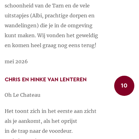
schoonheid van de Tarn en de vele
Cordes sur Ciel, 20 minuten Plompverloren duikt het
uitstapjes (Albi, prachtige dorpen en
op tussen de glooiingen van het land en richt het
wandelingen) die je in de omgeving
zich naar de hemel. Zeker bij zonsondergang is het
kunt maken. Wij vonden het geweldig
uitzicht spectaculair, vanaf en ook op het
en komen heel graag nog eens terug!
middeleeuwse stadje. Smalle, kronkelende straten
wijzen de weg naar boven.
mei 2026
Albi, 25 minuten De majestueuze ligging aan de
CHRIS EN HINKE VAN LENTEREN
Tarn, de enorme kathedraal van rode baksteen, het
10
eeuwenoude stratenpatroon, ze maken van Albi een
Oh Le Chateau
bijzondere beleving. Foodies kunnen er
Het toont zich in het eerste aan zicht
watertanden op de markt, de terrassen en in de
als je aankomt, als het oprijst
goede restaurants. Shopaholic? In de vele boetiekjes
in de trap naar de voordeur.
kun je voor schappelijke prijzen je honger stillen. Ga