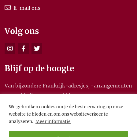
E-mail ons
Volg ons
Blijf op de hoogte
Van bijzondere Frankrijk-adresjes, -arrangementen
en aanbiedingen, en meld je aan voor onze
nieuwsbrief.
We gebruiken cookies om je de beste ervaring op onze
website te bieden en om ons websiteverkeer te
analyseren.
Meer informatie