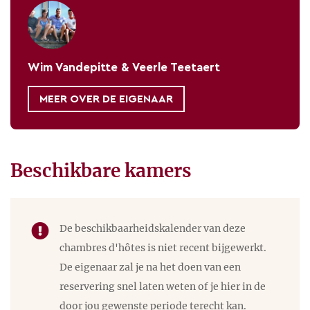
Wim Vandepitte & Veerle Teetaert
MEER OVER DE EIGENAAR
Maison Mambre wordt gerund
door de Belgische eigenaren
Beschikbare kamers
Wim Vandepitte & Veerle
Teetaert.
De beschikbaarheidskalender van deze
U kunt door Wim Vandepitte &
chambres d'hôtes is niet recent bijgewerkt.
Veerle Teetaert worden
De eigenaar zal je na het doen van een
verwelkomd in de volgende
reservering snel laten weten of je hier in de
door jou gewenste periode terecht kan.
talen: