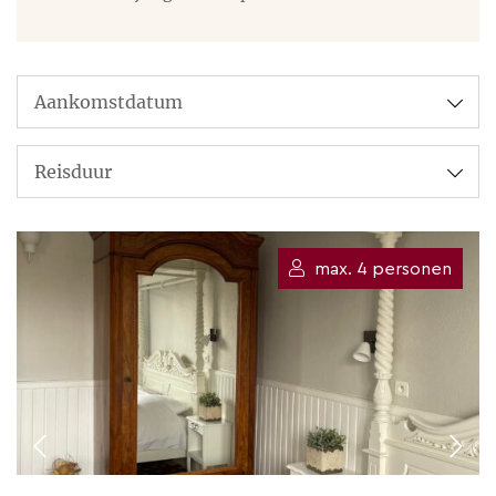
– Nederlands
– Frans
– Engels
Meer over Wim en Veerle
Tien jaar lang runden wij onze
bakkerij, in het West-Vlaamse
Aarsele.
max. 4 personen
Omdat de bakkersstiel ons nog
steeds nauw aan het hart ligt,
kiezen we er dan ook voor om
onze gasten in Maison Mambré
extra te verwennen met allerlei