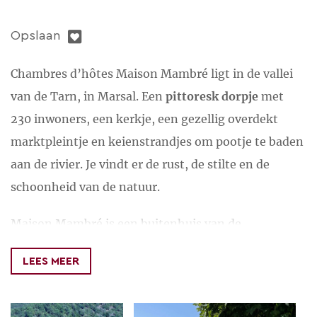
Opslaan
Chambres d’hôtes Maison Mambré ligt in de vallei
van de Tarn, in Marsal. Een
pittoresk dorpje
met
230 inwoners, een kerkje, een gezellig overdekt
marktpleintje en keienstrandjes om pootje te baden
aan de rivier. Je vindt er de rust, de stilte en de
schoonheid van de natuur.
Maison Mambré is een buitenhuis van de
kloosterorde
van de Dominicainessen. Elke kamer
LEES MEER
kreeg een naam van een kloosterzuster die ooit in
Maison Mambré verbleef; Christophe-Valentine,
Frédérique, Antonia, Clarisse, Florence en