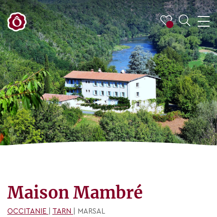
Maison Mambré
OCCITANIE
|
TARN
| MARSAL