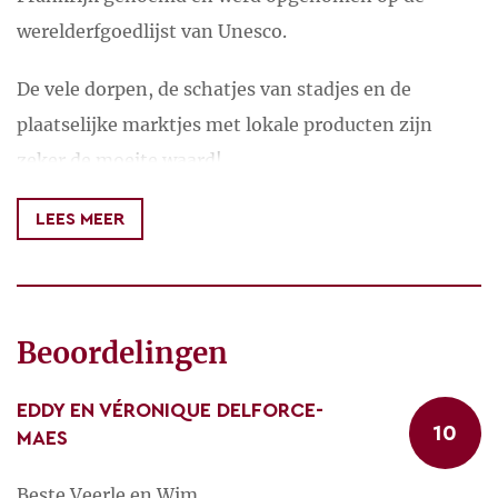
werelderfgoedlijst van Unesco.
De vele dorpen, de schatjes van stadjes en de
plaatselijke marktjes met lokale producten zijn
zeker de moeite waard!
Ook wandelaars en fietsers komen hier zeker aan
LEES MEER
hun trekken!
Beoordelingen
EDDY EN VÉRONIQUE DELFORCE-
10
MAES
Beste Veerle en Wim,