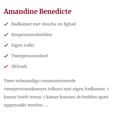
lekkernijen.
De dag begint met een
Amandine Benedicte
uitgebreid ontbijtbuffet volledig
Badkamer met douche en ligbad
huisgemaakt.
Eenpersoonsbedden
Stuur een e-mail
Eigen toilet
Tweepersoonsbed
Zithoek
Twee volwaardige communicerende
tweepersoonskamers telkens met eigen badkamer. 1
kamer heeft terras. 1 kamer kunnen de bedden apart
opgemaakt worden. …