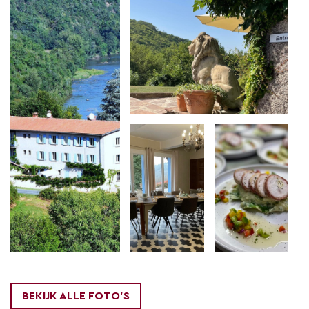
Bénédicte-Amandine.
Grote tuin
met schaduwrijke plaatsen, terrassen
noord- en zuidgericht. Prachtig uitzicht op de vallei
en de rivier.. De sfeervolle kamers, het salon voor de
gasten, sauna, hammam, en de mooie omgeving
zorgen ervoor dat je hier optimaal kunt genieten
van een deugddoende vakantie.
Het uitgebreid ontbijtbuffet en de smakelijke èn
aangename
table d’hôtes
zijn hier zeer geliefd! Wij
doen er dan ook alles aan opdat onze gasten zich
hier volledig kunnen ontspannen.
BEKIJK ALLE FOTO'S
Trouwens, wij hebben hele fijne individuele