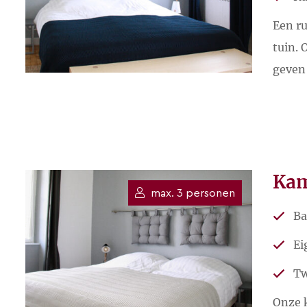
Een ru
tuin. 
geven
Kam
max. 3 personen
Ba
Ei
Tw
Onze k