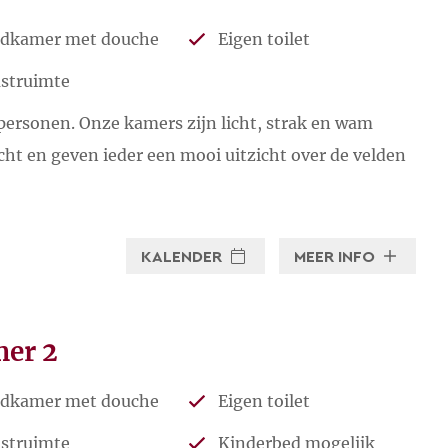
dkamer met douche
Eigen toilet
ehouden worden met onderstaande
struimte
ersonen. Onze kamers zijn licht, strak en wam
cht en geven ieder een mooi uitzicht over de velden
 verwelkomd in de volgende
talen
:
KALENDER
MEER INFO
er 2
dkamer met douche
Eigen toilet
struimte
Kinderbed mogelijk