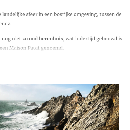
e landelijke sfeer in een bosrijke omgeving, tussen de
enez.
, nog niet zo oud
herenhuis
, wat indertijd gebouwd is
 een Maison Patat genoemd.
eek en in alle seizoenen, vanuit Maison Boulvern kunt
jk te maken.
ducten waar mogelijk. De eitjes komen elke dag vers
te bakker uit de regio, Serge, die gesitueerd is in
 van de boerderij de Kerheu die zowel gewone als