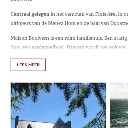
Centraal gelegen
in het centrum van Finistère, in d
uitlopers van de Menez Hom en de baai van Douarn
Maison Boulvern is een ruim familiehuis. Een statig
door een aardappelboer. Daarom wordt het ook wel
Of u nu verblijft bij ons voor een weekend of een w
LEES MEER
u genoeg ondernemen om u uw verblijf onvergeteli
Ons
ontbijt
bestaat uit lokale en/of biologische pro
van onze eigen kippen. Het brood halen wij bij de bes
Ploeven. De jam is huisgemaakt en de yoghurt komt
biologische producten produceert.