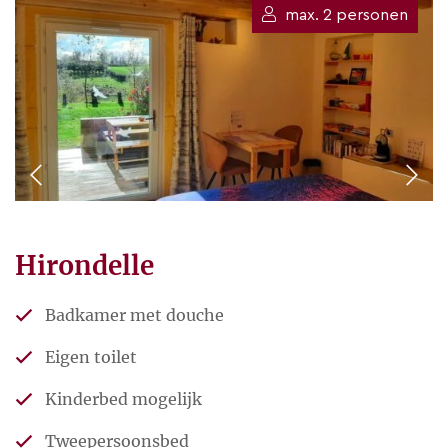
avontuur, creativiteit,
max. 2 personen
buitenlucht, ruimte, en ja, een
vleugje onzekerheid. Het werd
een chambres d’hôtes met
camping in hun geliefde
Bourgogne.
Dieren
Hirondelle
En niet alleen wonen ze daar
Badkamer met douche
met hun dochters, maar ook
met een schare dieren.
Eigen toilet
Natuurlijk de hond, een stel
Kinderbed mogelijk
katten, konijnen en heel wat
Tweepersoonsbed