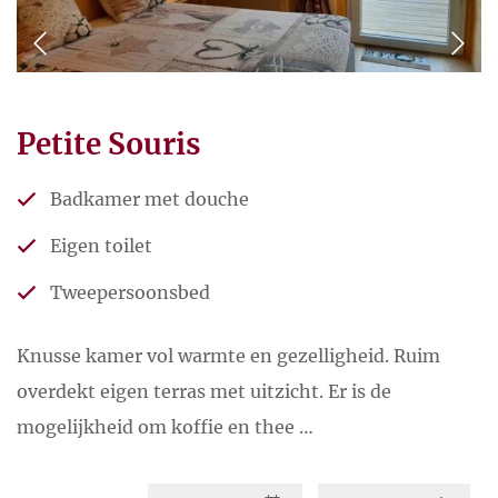
midden in de natuur, dan vind je
duurzaamheid al gauw heel
belangrijk. Jacinta en Marvin
hebben bijvoorbeeld hun eigen
Petite Souris
moestuin, die ze voeden met
zelfgemaakte compost. Verder
Badkamer met douche
kun je genieten van alle mooie
Eigen toilet
beplanting op het terrein, net
Tweepersoonsbed
zoals de vogels en bijen!
Knusse kamer vol warmte en gezelligheid. Ruim
De producten zijn zoveel
overdekt eigen terras met uitzicht. Er is de
mogelijk lokaal. Zo kun in de
mogelijkheid om koffie en thee …
gezellige bar terecht voor lokale
wijnen en bieren, is de jam