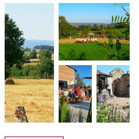
kamer beschikt bovendien over een eigen overdekt
terras.
Er is van alles te ontdekken op het domein: een
kleine camping, een zwembad, een speeltuin, een
bar en een chillruimte met tafeltennis, een leeshoek
en spelletjes. En niet te vergeten de
dieren
! Er is een
weide met schapen, er zijn konijnen en er lopen
diverse katten rond.
Een paar keer per week kun je aanschuiven bij de
table d’hôtes
. Laat je verrassen door de inspiratie
van de kok en geniet van de gezellige sfeer aan tafel.
Er wordt zoveel mogelijk met lokale ingrediënten en