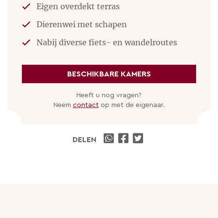
loopt er vlak langs.
Eigen overdekt terras
Dierenwei met schapen
PRACHTIGE STADJES
Nabij diverse fiets- en wandelroutes
Bijvoorbeeld Paray-le-Monial, Charolles, Vichy,
Cluny en Roanne.
BESCHIKBARE KAMERS
DORPEN
Heeft u nog vragen?
Verder zijn er vele dorpen met kastelen, nauwe
Neem
contact
op met de eigenaar.
straatjes, vakwerkgevels en rijke historie. Jacinta en
Marvin vertellen je graag meer!
DELEN