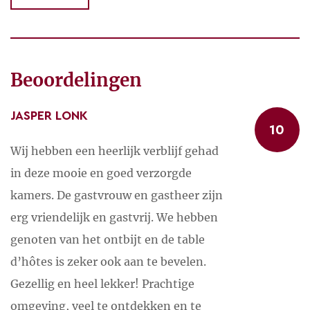
afstandsfietsers is Estefana dan ook een mooie
tussenstop.
Daarnaast zijn er allerlei kortere routes. Ook eentje
langs diverse Romaanse hoogtepunten. Jacinta en
Beoordelingen
Marvin informeren je graag over de mogelijkheden!
JASPER LONK
WANDELEN
10
Er zijn veel wandelmogelijkheden. In de omgeving
Wij hebben een heerlijk verblijf gehad
zijn al gauw zo’n tachtig routes.
in deze mooie en goed verzorgde
kamers. De gastvrouw en gastheer zijn
ROMAANSE BOUWKUNST
erg vriendelijk en gastvrij. We hebben
Ontdek de Romaanse abdijen, burchten en kerken
genoten van het ontbijt en de table
langs de Chemins du Roman. Jacinta en Marvin
d’hôtes is zeker ook aan te bevelen.
hebben mooie routes voor je klaarliggen die langs
Gezellig en heel lekker! Prachtige
vele kapellen en kerken voeren.
omgeving, veel te ontdekken en te