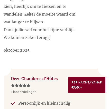
zien, heerlijk om te fietsen en te
DE LOIRE
wandelen. Zeker de moeite waard om
Geniet van de ongerepte rivier de Loire, per kano of
wat langer te blijven.
kayak, of lekker zonnend, zwemmend of
Dank jullie wel voor het fijne verblijf.
picknickend aan een van de mooie oevers.
We komen zeker terug:)
CANAL DE ROANNE À DIGOIN
oktober 2025
Of maak een boottochtje op het Canal de Roanne à
Digoin. In Digoin gaat het kanaal met een aquaduct
de Loire over.
Deze Chambres d'Hôtes
CASCADE DE PISSEROTTE
PER NACHT/VANAF
€89,-
Deze mooie watervallen zijn een prachtplek voor
1 beoordelingen
een wandeling en picknick. De GR3 (onderdeel van
Persoonlijk en kleinschalig
de pelgrimsroute naar Santiago de Compostella)