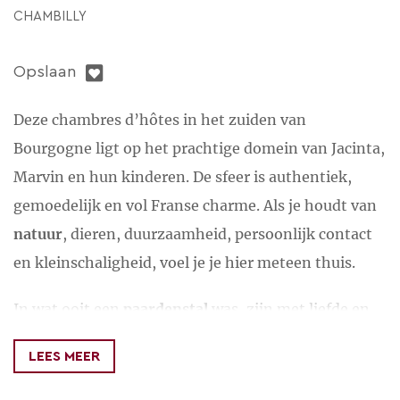
CHAMBILLY
Opslaan
Deze chambres d’hôtes in het zuiden van
Bourgogne ligt op het prachtige domein van Jacinta,
Marvin en hun kinderen. De sfeer is authentiek,
gemoedelijk en vol Franse charme. Als je houdt van
natuur
, dieren, duurzaamheid, persoonlijk contact
en kleinschaligheid, voel je je hier meteen thuis.
In wat ooit een
paardenstal
was, zijn met liefde en
aandacht twee comfortabele en sfeervolle
LEES MEER
tweepersoonskamers ingericht. Je vindt hier een
comfortabel bed en modern privé sanitair. Elke