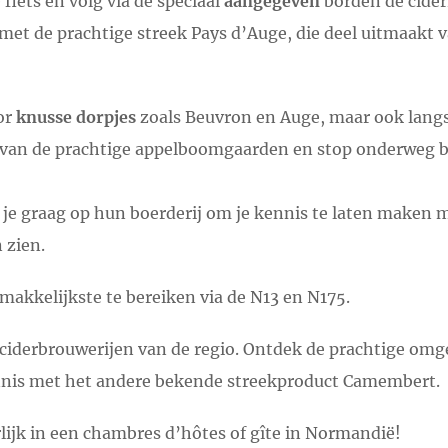
 fiets en volg via de speciaal
aangegeven
borden de cider
met de prachtige streek Pays d’Auge, die deel uitmaakt
oor
knusse dorpjes
zoals Beuvron en Auge, maar ook lang
 van de prachtige appelboomgaarden en stop onderweg bij
e graag op hun boerderij om je kennis te laten maken 
 zien.
 makkelijkste te bereiken via de N13 en N175.
e ciderbrouwerijen van de regio. Ontdek de prachtige o
nnis met het andere bekende streekproduct Camembert.
lijk in een chambres d’hôtes of gîte in Normandië!