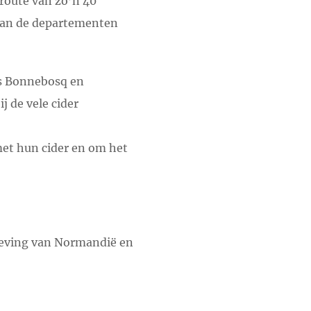
route van zo’n 40
 van de departementen
s Bonnebosq en
 de vele cider
met hun cider en om het
mgeving van Normandië en