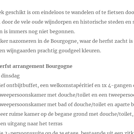
tek geschikt is om eindeloos te wandelen of te fietsen do
door de vele oude wijndorpen en historische steden en st
n is immers nog niet begonnen.
ekker nazomeren in de Bourgogne, waar de herfst zacht is t
en wijngaarden prachtig goudgeel kleuren.
herfst arrangement Bourgogne
 dinsdag
ief ontbijtbuffet, een welkomstapéritief en 1x 4-gangen 
 tweepersoonskamer met douche/toilet en een tweeperso
tweepersoonskamer met bad of douche/toilet en aparte b
zeer ruime kamer op de begane grond met douche/toilet,
 en uitgang naar het terras
de 2-persoonssuite op de 1e etage, bestaande uit een zi