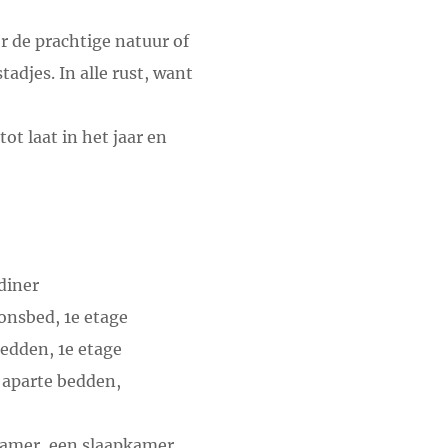
or de prachtige natuur of
adjes. In alle rust, want
ot laat in het jaar en
diner
onsbed, 1e etage
edden, 1e etage
 aparte bedden,
tkamer, een slaapkamer