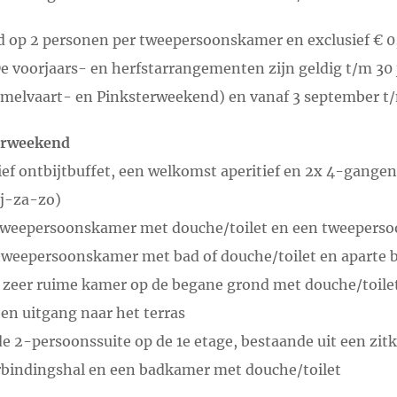
d op 2 personen per tweepersoonskamer en exclusief € 0,
De voorjaars- en herfstarrangementen zijn geldig t/m 30 
melvaart- en Pinksterweekend) en vanaf 3 september t/
erweekend
ief ontbijtbuffet, een welkomst aperitief en 2x 4-gange
ij-za-zo)
 tweepersoonskamer met douche/toilet en een tweeperso
tweepersoonskamer met bad of douche/toilet en aparte b
 zeer ruime kamer op de begane grond met douche/toilet
 en uitgang naar het terras
de 2-persoonssuite op de 1e etage, bestaande uit een zi
rbindingshal en een badkamer met douche/toilet