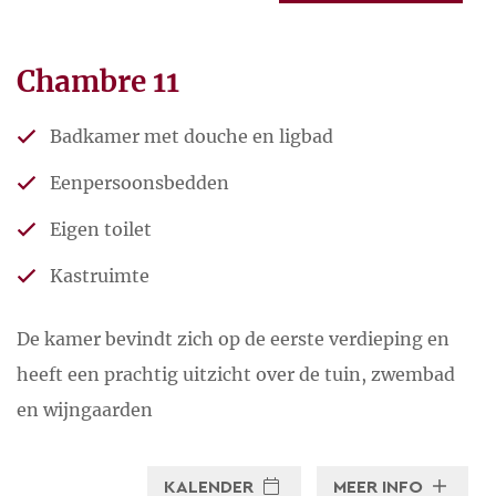
Een plek waar je speciale
herinneringen aan blijft
Chambre 11
bewaren.
Badkamer met douche en ligbad
U kunt ons, ook voorafgaand
Eenpersoonsbedden
aan uw boeking, gerust vragen
stellen.
Eigen toilet
We helpen u graag!
Kastruimte
Stuur een e-mail
De kamer bevindt zich op de eerste verdieping en
heeft een prachtig uitzicht over de tuin, zwembad
en wijngaarden
KALENDER
MEER INFO