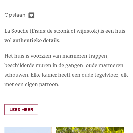
Opslaan
La Souche (Frans:de stronk of wijnstok) is een huis
vol
authentieke details
.
Het huis is voorzien van marmeren trappen,
beschilderde muren in de gangen, oude marmeren
schouwen. Elke kamer heeft een oude tegelvloer, elk
met een eigen patroon.
Achter het huis bevindt zich een zeer ruime tuin en
zwembad met een vrij en fantastisch uitzicht over
LEES MEER
de
wijngaarden
. Een heerlijke plek om van de rust te
genieten.