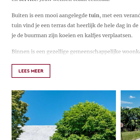
Buiten is een mooi aangelegde
tuin
, met een verand
tuin vind je een terras dat heerlijk de hele dag in de
je de buurman zijn koeien en kalfjes verplaatsen.
Binnen is een gezellige gemeenschappelijke woon
bank. Je kunt hier lekker een boekje lezen, een bo
met een grote communale tafel is ernaast. Ideaal vo
LEES MEER
eigen tafeltje kan natuurlijk ook.
Onze kamers en gemeenschappelijke ruimte zijn pr
Voor
fietsers
en
wandelaars
zijn we dé bestemming
mountainbiken, motorrijden en heerlijk alle mooie
er veel vide greniers/brocantes plaats, locale feesten