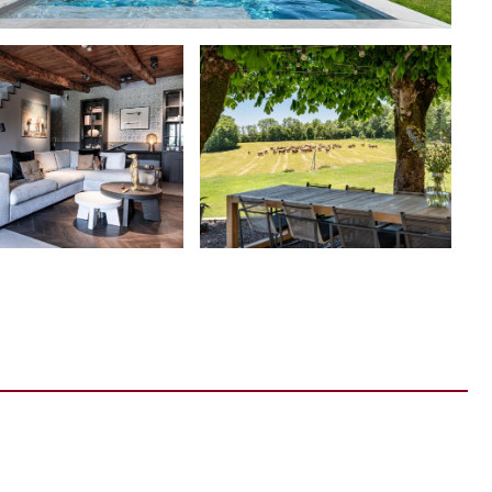
 hoef je niet naar buiten om te gaan eten. Ons
petit
we elke dag waar, behalve op zondag. Je kan aan de
heerlijk privé met z’n tweetjes.
eren, melk, kaas, het vlees etc. bij boeren uit de
huiswijn heerlijk genieten van vele Franse witte- en
e wijn hebben. In de middag een roséetje aan het
viergangen-diner? Dat kan! Derk en Guido willen dat
 rekenen. De kosten € 34 p.p.