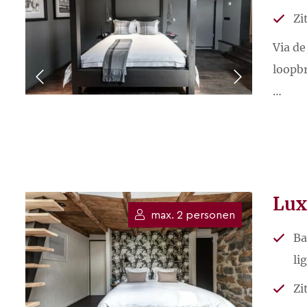
Zi
Guido
Via de
Als chef en als handyman heeft hij d
loopbr
sociaal en altijd tijd voor een praatje.
…
Stuur een e-mail
Lux
max. 2 personen
Ba
li
Zi