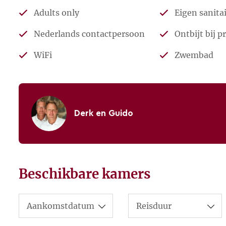
Adults only
Eigen sanita
Nederlands contactpersoon
Ontbijt bij p
WiFi
Zwembad
Derk en Guido
Derk en Guido
Beschikbare kamers
In 2015 kochten we een oude boerder
vestigen. Na een “Ik Vertrek”-verhaa
een hoogwaardige bestemming voor ga
persoonlijke service.