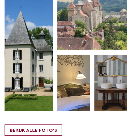
Er zijn vijf
fraaie gastenkamers
, met namen
geïnspireerd door de geschiedenis van het kasteel.
Er is ook een
Jachtkamer
. Waar vroeger de heren
zich hier na de jacht terugtrokken voor sterke
verhalen en een goede sigaar, kunnen onze gasten
dat nu doen. Lekker een goed boek lezen in een
riante fauteuil, of verhalen uitwisselen met een
andere gast.
In het
park
om het kasteel heen kom je nisjes,
prieeltjes, rozenperken, en beelden in laantjes
tegen. Er is ook jeu de boules baan, en niet te
vergeten het zwembad, lekker uit de wind, en in de
zon!
BEKIJK ALLE FOTO'S