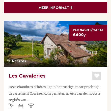
vinden. Hij heeft er zelfs boeken over geschreven.
MEER INFORMATIE
Een halve dag of een hele dag op pad met deze
enthousiasteling laat een onvergetelijke indruk
achter.
PER NACHT/VANAF
€600,-
PAARDRIJDEN
In een dorpje genaamd Saint-Martin-Sepert is een
manege. De eigenaresse neemt je graag mee op een
Nonards
stoere buitenrit door het typische Franse landschap.
Les Cavaleries
GOLF
Rondom Lubersac zijn maar liefst 9 golfbanen.
Deze chambres d'hôtes ligt in het rustige, maar prachtige
departement Corrèze. Kom genieten in één van de mooiste
SKI
regio's van ...
Op 1,5 uur rijden in zuidoostelijke richting ligt de