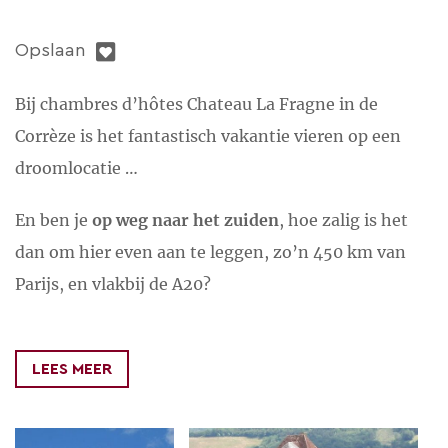
Opslaan
Bij chambres d’hôtes Chateau La Fragne in de
Corrèze is het fantastisch vakantie vieren op een
droomlocatie …
En ben je
op weg naar het zuiden
, hoe zalig is het
dan om hier even aan te leggen, zo’n 450 km van
Parijs, en vlakbij de A20?
Het kasteeltje is zeer smaakvol ingericht, en van alle
gemakken en comfort voorzien. Jong en oud worden
LEES MEER
met open armen ontvangen door de kasteelfamilie.