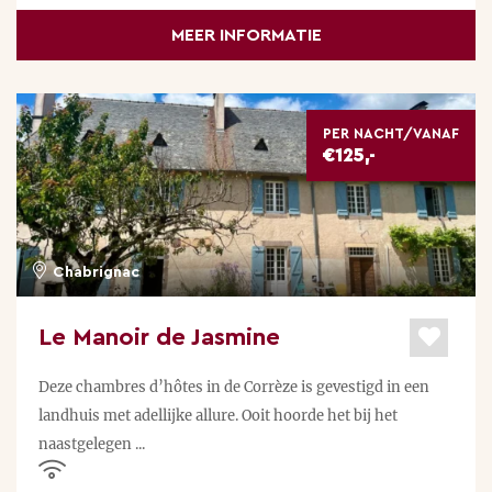
Mont d'Or, een gezellig skigebied. Zo kunt u heel
MEER INFORMATIE
gemakkelijk van uw vakantie genieten in een rustig
gelegen kasteel en overdag een paar uurtjes gaan
skiën, genieten van de lange witte pistes en
PER NACHT/VANAF
natuurlijk van de gezellige sfeer.
€125,-
Chabrignac
Le Manoir de Jasmine
Deze chambres d’hôtes in de Corrèze is gevestigd in een
landhuis met adellijke allure. Ooit hoorde het bij het
naastgelegen ...