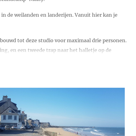
 in de weilanden en landerijen. Vanuit hier kan je
bouwd tot deze studio voor maximaal drie personen.
ing, en een tweede trap naar het halletje op de
oiende landerijen
achter ons huis. Er is ook een
grote tv met een Google Chromecast.
er.
tudio voor een week huren is trouwens
aantrekkelijk
rk bij ‘Meer over de eigenaar’.