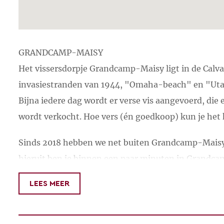
GRANDCAMP-MAISY
Het vissersdorpje Grandcamp-Maisy ligt in de Cal
invasiestranden van 1944, "Omaha-beach" en "Utah-
Bijna iedere dag wordt er verse vis aangevoerd, die
wordt verkocht. Hoe vers (én goedkoop) kun je het 
Sinds 2018 hebben we net buiten Grandcamp-Mai
hieruit ben je binnen een paar minuten in Grandcam
en strand. In het dorp bevinden zich alle belangrijk
LEES MEER
maken: bakker, slager, supermarkt, terrasjes, café'
en leuke winkeltjes.