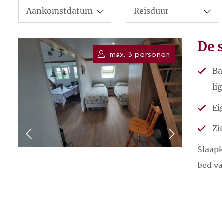
De 
max. 3 personen
Ba
li
Ei
Zi
Slaap
bed va