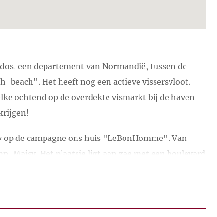
vados, een departement van Normandië, tussen de
beach". Het heeft nog een actieve vissersvloot.
 elke ochtend op de overdekte vismarkt bij de haven
krijgen!
sy op de campagne ons huis "LeBonHomme". Van
p-Maisy. Het plaatsje ligt aan zee met een boulevard
e voorzieningen om er een geslaagd verblijf van te
s, restaurants, bank, postkantoor, office de tourisme