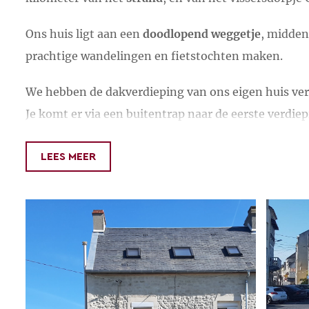
Ons huis ligt aan een
doodlopend weggetje
, midden
prachtige wandelingen en fietstochten maken.
We hebben de dakverdieping van ons eigen huis ver
Je komt er via een buitentrap naar de eerste verdiep
tweede verdieping
.
LEES MEER
Vanaf de ruime eetkamertafel kijk je uit over de
glo
knusse zithoek met een tweepersoons bank en een 
Verder is er een
keukenhoek
en een ruime slaapkam
Je kan hier
minimaal twee nachten
verbljven. De s
geprijsd!
Stuur dan even een bericht naar Alex en De