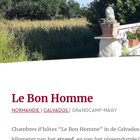
Le Bon Homme
NORMANDIE
|
CALVADOS
| GRANDCAMP-MAISY
Chambres d’hôtes “Le Bon Homme” in de Calvados i
kilometer van het
strand
, en van het vissersdorpj