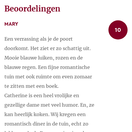
ook Versailles is niet ver weg!
Beoordelingen
SPORTIEF
MARY
- 11 km verderop is een golfbaan
10
- 5 km verderop zijn paarden te huur voor een al
Een verrassing als je de poort
dan niet begeleide tocht in het forêt de Rambouillet
doorkomt. Het ziet er zo schattig uit.
- voor de deur kan gevist worden in de Mare.
Mooie blauwe luiken, rozen en de
blauwe regen. Een fijne romantische
tuin met ook ruimte om even zomaar
te zitten met een boek.
Catherine is een heel vrolijke en
gezellige dame met veel humor. En, ze
kan heerlijk koken. Wij kregen een
romantisch diner in de tuin, echt zo