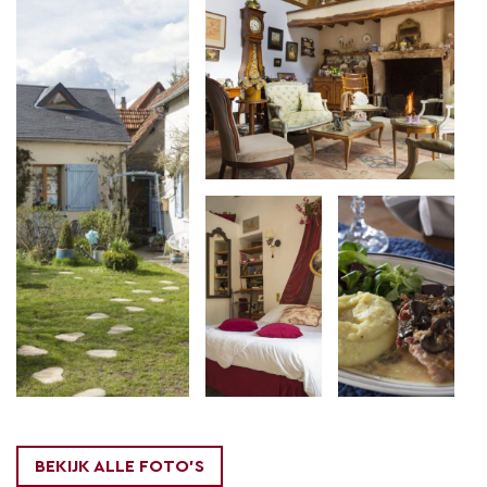
Avonds kookt Catherine een verrukkelijke maaltijd
voor je. ’s Morgens wacht je een heerlijk ontbijt met
zojuist bij de boulangerie gehaalde verse croissants
en brood, huisgemaakte jam en zoveel meer.
BEKIJK ALLE FOTO'S