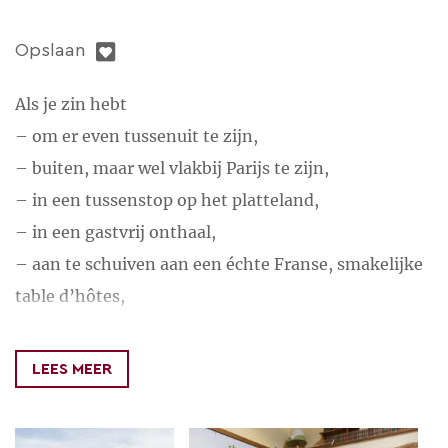
Opslaan
Als je zin hebt
– om er even tussenuit te zijn,
– buiten, maar wel vlakbij Parijs te zijn,
– in een tussenstop op het platteland,
– in een gastvrij onthaal,
– aan te schuiven aan een échte Franse, smakelijke
table d’hôtes,
dan ben je bij Cathérine op het juiste adres!
LEES MEER
Niet alleen in de mooie kamers, maar ook in de
salon en in de tuin kan je je rustig terugtrekken. ’s