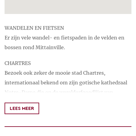
WANDELEN EN FIETSEN
Er zijn vele wandel- en fietspaden in de velden en
bossen rond Mittainville.
CHARTRES
Bezoek ook zeker de mooie stad Chartres,
internationaal bekend om zijn gotische kathedraal
Notre-Dame die op de werelderfgoedlijst van
UNESCO staat.
LEES MEER
VERSAILLES
Of het kasteel van Maintenon, Rambouillet, maar