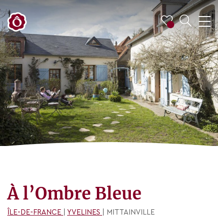
À l’Ombre Bleue
ÎLE-DE-FRANCE
|
YVELINES
| MITTAINVILLE