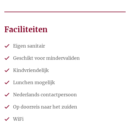
Nederland
in een magnifieke omgeving met meren,
bergen, bossen en weilanden.
Faciliteiten
Ideale tussenstop voor uw reis naar het zuiden of
terug naar huis.
Eigen sanitair
Geschikt voor mindervaliden
Kindvriendelijk
Lunchen mogelijk
Nederlands contactpersoon
Op doorreis naar het zuiden
WiFi