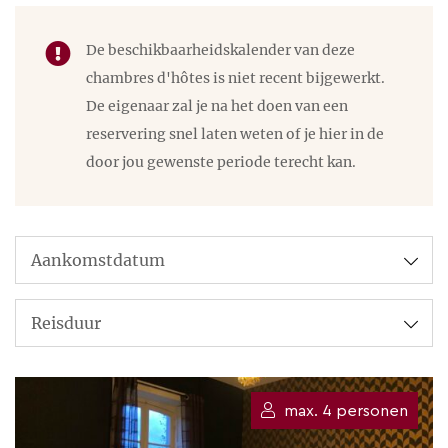
kunnen we ’s avonds een fikkie stoken (Nienke is er
woonboot in Amsterdam naar
dol op ;-).
De beschikbaarheidskalender van deze
het platteland van Frankrijk,
chambres d'hôtes is niet recent bijgewerkt.
Château des Edelins is handig gelegen op 15 min va
om hier in Château des Edelins
De eigenaar zal je na het doen van een
de tolweg
A71
, ten noorden van Clermont-Ferrand.
een mooie en vooral
reservering snel laten weten of je hier in de
ontspannen B&B te beginnen.
door jou gewenste periode terecht kan.
En dat bevalt nog steeds!
Joie de vivre
Het dorpsleven is prima en
hippe steden zijn (gelukkig!)
om de hoek. Ik kook vaak en
veel en graag en het contact
max. 4 personen
met lokale producenten is ook