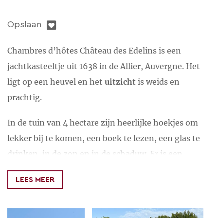
Opslaan
Chambres d’hôtes Château des Edelins is een
jachtkasteeltje uit 1638 in de Allier, Auvergne. Het
ligt op een heuvel en het
uitzicht
is weids en
prachtig.
In de tuin van 4 hectare zijn heerlijke hoekjes om
lekker bij te komen, een boek te lezen, een glas te
drinken, in de zon en in de schaduw. Er is een
prachtig
zwembad
(verwarmd met zonnepanelen).
LEES MEER
Er zijn verschillende terrassen en er is rust en
ruimte genoeg. Voor de kids is er een speelrek,
voetbaldoeltjes, schommels en een glijbaan.