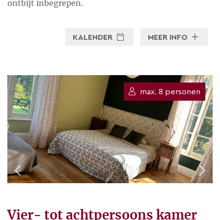
ontbijt inbegrepen.
welkom!
KALENDER
MEER INFO
Stuur een e-mail
max. 8 personen
Vier- tot achtpersoons kamer