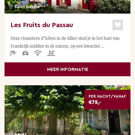
Saint Desiré
Les Fruits du Passau
Deze chambres d’hôtes in de Allier vind je in het hart van
Frankrijk midden in de natuur, op een kwartier ...
MEER INFORMATIE
PER NACHT/VANAF
€75,-
Bayet