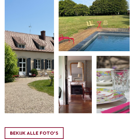
Château des Edelins ligt in een typisch Frans dorp
met een kerk en een café, maar op 5 of 10 minuten
autorijden liggen verschillende
leuke stadjes
met
fijne Franse marktjes, brocantes en restaurantjes.
Met 20 minuten ben je in Vichy of Moulins: twee erg
mooie steden. En Vichy staat sinds kort zelfs op de
Unesco Wereld Erfgoed Lijst: dat moet je gezien
hebben!
Verder kan je hier uitstekend
fietsen
,
wandelen
(we
hebben mooie routes klaarliggen!),
golfen
(er zijn
verschillende prachtige banen dichtbij), kanoën, er
is een leuke tennisbaan in het dorp (gratis voor
BEKIJK ALLE FOTO'S