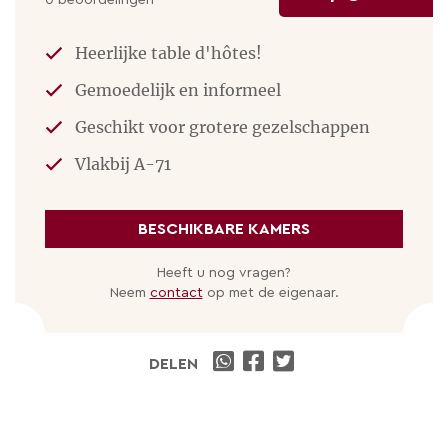
0 beoordelingen
En natuurlijk kan je overal uit eten, voor veel of
weinig, met of zonder sterren, met veel blabla of
Heerlijke table d'hôtes!
juist zeer kindvriendelijk.
Gemoedelijk en informeel
Geschikt voor grotere gezelschappen
WANDELEN
Vlakbij A-71
Je kan hier prachtig wandelen en fietsen. Langs het
château loopt een wandelroute, maar er zijn er meer
BESCHIKBARE KAMERS
in onze heuvels of juist ruiger, in de omgeving van
de Puy de Dome. We hebben kaarten en goede tips!
Heeft u nog vragen?
Neem
contact
op met de eigenaar.
FIETSEN
We zijn zelf zeer enthousiaste (race)fietsers, dus we
DELEN
vertellen u graag de beste routes! En er is
tegenwoordig een leuke fietsverhuurder in de buurt
die allerlei soorten fietsen beschikbaar heeft, ook