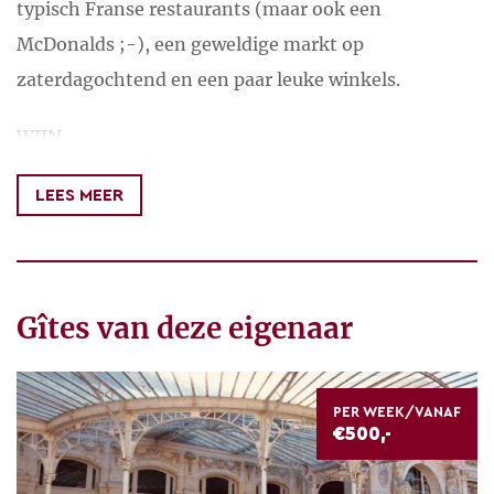
typisch Franse restaurants (maar ook een
McDonalds ;-), een geweldige markt op
zaterdagochtend en een paar leuke winkels.
WIJN
De AOC Saint Pourçain is één van de oudste
LEES MEER
wijngebieden van Frankrijk: er is een wijnroute,
Nienke heeft genoeg tips voor een bezoek aan een
wijnboer of reserveert een proeverij. Hier zijn
interessante, biologische (maar ook gewoon lekkere
Gîtes van deze eigenaar
;-) wijnen te vinden.
STEDEN
PER WEEK/VANAF
€500,-
Vichy staat sinds kort op de Unesco WereldErfgoed
Lijst en ligt op slechts 20 minuten met de auto. Het