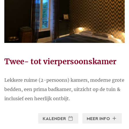
heel goed (daarom heb ik hier
altijd de beste aardbeien én de
beste wijnen van de streek 😉
Ontspannen moet en veel
lachen. Dus roei ik (in Vichy –
stiekem best fanatiek, want roei
Twee- tot vierpersoonskamer
ook de Franse
Kampioenschappen!), fiets
(soms meer soms minder
Lekkere ruime (2-persoons) kamers, moderne grote
fanatiek) op de racefiets of
bedden, een prima badkamer, uitzicht op de tuin &
mountainbike en lees, praat en
inclusief een heerlijk ontbijt.
eet graag.
KALENDER
MEER INFO
Sfeer!