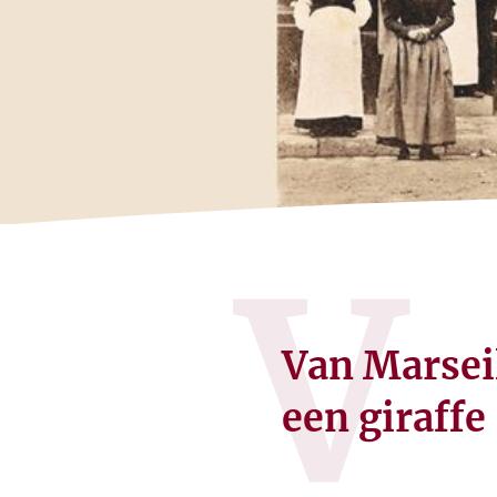
V
Van Marseil
een giraffe