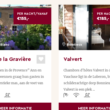
PER NACHT/VANAF
PER NA
€155,-
€185,-
Blanc
Bonnieux
 la Gravière
Valvert
n in de Provence” Ann en
Chambres d’hôtes Valvert in 
wennen graag hun gasten in
Vaucluse ligt in de Luberon, bi
ntieke mas, aan de voet van
schilderachtige dorp Bonnie
Valvert is een plek ...
MEER INFORMATIE
MEER INFORMATI