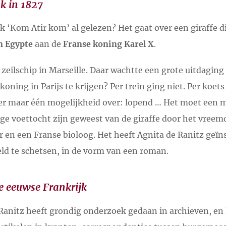
k in 1827
k ‘Kom Atir kom’ al gelezen? Het gaat over een giraffe d
n Egypte
aan de
Franse koning Karel X
.
r zeilschip in Marseille. Daar wachtte een grote uitdaging
koning in Parijs te krijgen? Per trein ging niet. Per koet
f er maar één mogelijkheid over: lopend … Het moet een 
 voettocht zijn geweest van de giraffe door het vreemd
r en een Franse bioloog. Het heeft Agnita de Ranitz geï
eld te schetsen, in de vorm van een roman.
e
eeuwse Frankrijk
 Ranitz heeft grondig onderzoek gedaan in archieven, en 