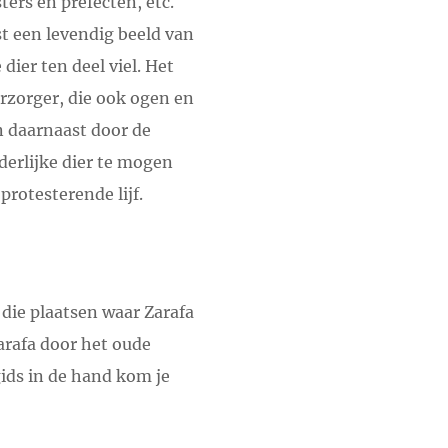
ers en prefecten, etc.
t een levendig beeld van
dier ten deel viel. Het
erzorger, die ook ogen en
n daarnaast door de
nderlijke dier te mogen
protesterende lijf.
 die plaatsen waar Zarafa
Zarafa door het oude
gids in de hand kom je