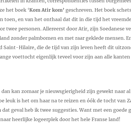
rtikelen in kranten, correspondenties tussen burgemeest
ze het boek ‘
Kom Atir kom’
geschreven. Het boek schets
n toen, en van het onthaal dat dit in die tijd het vreemde 
or twee personen. Allereerst door Atir, zijn Soedanese v
t land zonder palmbomen en met raar geklede mensen. E
d Saint-Hilaire, die de tijd van zijn leven heeft dit uitzo
lange voettocht eigenlijk teveel voor zijn aan alle kanten 
 dan kan zomaar je nieuwsgierigheid zijn gewekt naar al
oe leuk is het om haar na te reizen en óók de tocht van 
In dat geval heb ik twee suggesties. Want met een goede 
 naar heerlijke logeerplek door het hele Franse land!