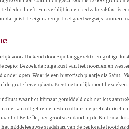
etagne om haar cultuur en geschiedenis te doorgronden e
k te bieden heeft. Een verblijf in een bed & breakfast is 
mdat juist de eigenaren je heel goed wegwijs kunnen m
ne
rlijk vooral bekend door zijn langgerekte en grillige kus
de regio: Bezoek de ruige kust van het noorden en weste
ed onderlopen. Waar je een historisch plaatje als Saint-
 of de grote havenplaats Brest natuurlijk moet bezoeken.
uidkust waar het klimaat gemiddeld ook net iets aantrek
an met z’n uitgebreide oestercultuur, de prehistorisc
naar het Belle Île, het grootste eiland bij de Bretonse ku
 het middeleeuwse stadshart van de regionale hoofdstad R