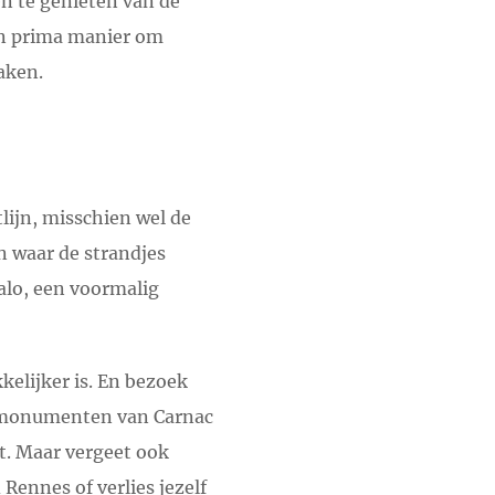
n te genieten van de
een prima manier om
aken.
tlijn, misschien wel de
n waar de strandjes
Malo, een voormalig
kelijker is. En bezoek
he monumenten van Carnac
st. Maar vergeet ook
ennes of verlies jezelf