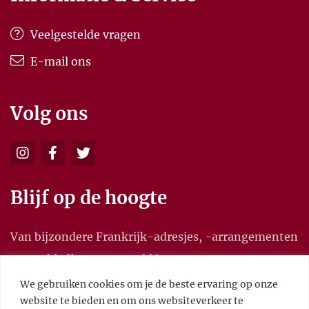
Veelgestelde vragen
E-mail ons
Volg ons
Blijf op de hoogte
Van bijzondere Frankrijk-adresjes, -arrangementen
en aanbiedingen, en meld je aan voor onze
nieuwsbrief.
We gebruiken cookies om je de beste ervaring op onze
website te bieden en om ons websiteverkeer te