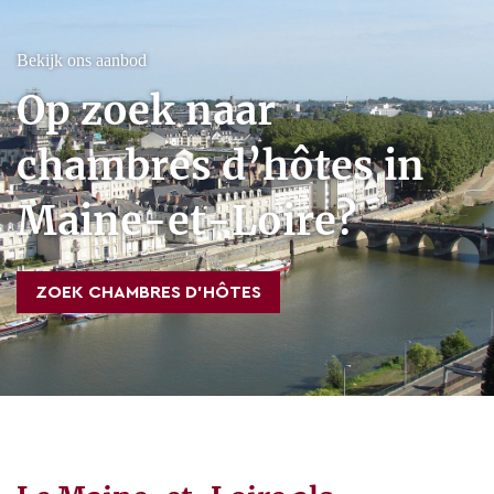
Bekijk ons aanbod
Op zoek naar
chambres d’hôtes in
Maine-et-Loire?
ZOEK CHAMBRES D’HÔTES