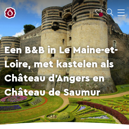
Een B&B in Le Maine-et-
Loire, met kastelen als
Château d’Angers en
Château de Saumur