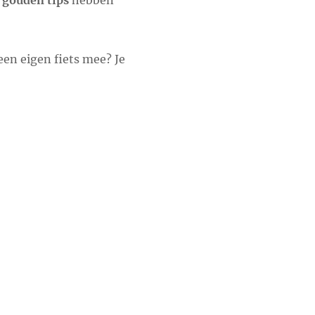
e
gouden tips
hebben
en eigen fiets mee? Je