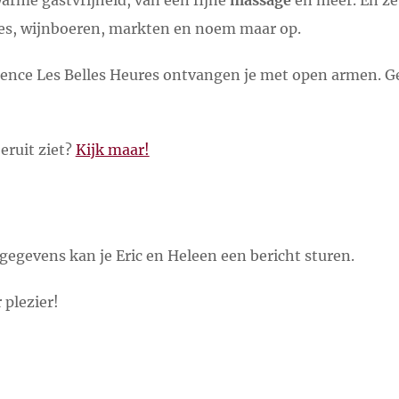
warme gastvrijheid, van een fijne
massage
en meer. En z
jes, wijnboeren, markten en noem maar op.
dence Les Belles Heures ontvangen je met open armen. Ge
eruit ziet?
Kijk maar!
rgegevens kan je Eric en Heleen een bericht sturen.
 plezier!