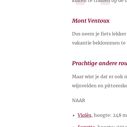
kuiten te trainen op de 
Mont Ventoux
Dus neem je fiets lekker
vakantie beklommen te wo
Prachtige andere rou
Maar wist je dat er ook 
wijnvelden en pittoreske
NAAR
Violès
, hoogte: 248 m
Suzette
, hoogte: 737