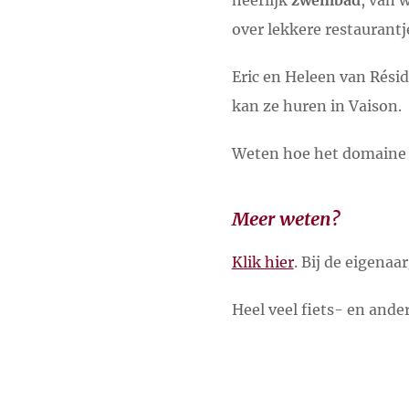
heerlijk
zwembad
, van 
over lekkere restaurant
Eric en Heleen van Rési
kan ze huren in Vaison.
Weten hoe het domaine 
Meer weten?
Klik hier
. Bij de eigenaa
Heel veel fiets- en ander