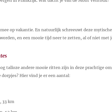
bergen in Frankrijk. Wat dacht je van de Mont Ventoux?
 mee op vakantie. En natuurlijk schreeuwt deze mytische
rden, en een mooie tijd neer te zetten, al of niet met 
tes
nog talloze andere mooie ritten zijn in deze prachtige o
 dorpjes? Hier vind je er een aantal:
, 33 km
 m, 52 km