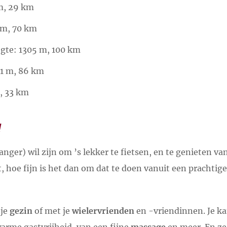
 m, 29 km
 m, 70 km
ogte: 1305 m, 100 km
71 m, 86 km
, 33 km
!
langer) wil zijn om ’s lekker te fietsen, en te genieten va
, hoe fijn is het dan om dat te doen vanuit een prachtige
 je
gezin
of met je
wielervrienden
en -vriendinnen. Je k