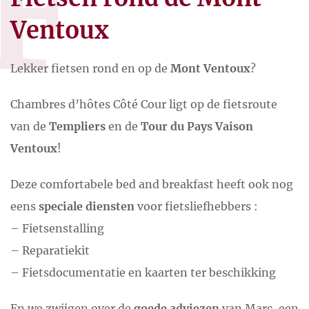
F
Ventoux
Lekker fietsen rond en op de
Mont Ventoux
?
Chambres d’hôtes Côté Cour ligt op de fietsroute
van de
Templiers
en de
Tour du Pays Vaison
Ventoux
!
Deze comfortabele bed and breakfast heeft ook nog
eens
speciale diensten
voor fietsliefhebbers :
– Fietsenstalling
– Reparatiekit
– Fietsdocumentatie en kaarten ter beschikking
En we zwijgen over de
goede adviezen
van Marc, een