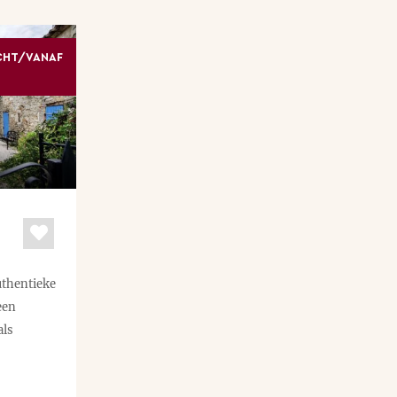
CHT/VANAF
uthentieke
een
als