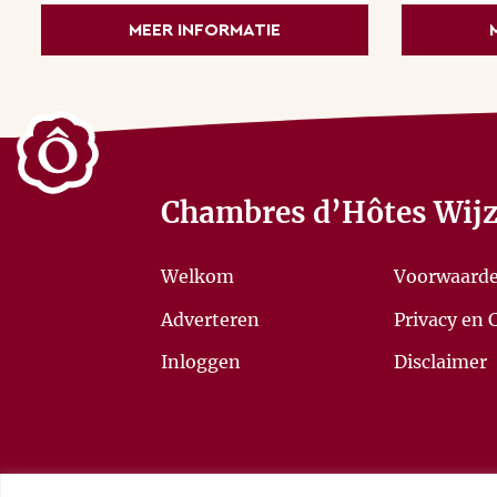
MEER INFORMATIE
Half mei - eerste week juni:
kersenfeest
! Kersen ui
inmaken.
Eind september:
druiven plukken
in de wijngaard.
Chambres d’Hôtes Wijz
Welkom
Voorwaard
Adverteren
Privacy en 
Inloggen
Disclaimer