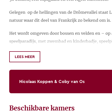
Gelegen op de hellingen van de Drômevallei staat Le
natuur waar dit deel van Frankrijk zo bekend om i
Het wordt omgeven door bossen en velden en – op 
speelparadijs
, met zwembad en kinderbadje, speelpl
Door z’n wat hoger gelegen plek is er een
prachtig 
LEES MEER
een heldere dag zelfs de Alpen.
In de omringende
natuur
kunt u wandelen, fietsen, 
Nicolaas Koppen & Coby van Os
Golfers
vinden hun greens dichtbij en voor tennisse
Vrij open kindvriendelijk familie-ac
Fietsers
vinden hun gading bij de vele uitgezette fi
Beschikbare kamers
hoogvlakte van de Vercors een must.
Le Perrier wordt gerund door de Ned