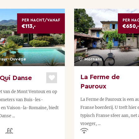
tennisbaan waarvan onze gasten gratis gebruik
PER NACHT/VANAF
PER NA
nnissen (klik in het menu op 'Les clubs' en daarna
€113,-
€650,-
rdrijden, kajakken, wielrennen of mountainbiken. Door
outes uitgezet.
-sur-Ouveze
Mornans
rest gedurende de eerste week van augustus (hier
La Ferme de
 Qui Danse
tfestival eind juni en tijdens de eerste 2 weken van
Pauroux
ur en een langere dagtocht is de Pont du Gard, een van
et van de Mont Ventoux en op
La Ferme de Pauroux is een a
lometers van Buis-les-
in de buurt van Nîmes een optie.
Franse boerderij. U treft hier 
 en Vaison-la-Romaine, biedt
typisch Franse sfeer aan, net 
Danse ...
vroeger, ...
jn ligt, zijn er vele uitstapjes naar wijnboeren