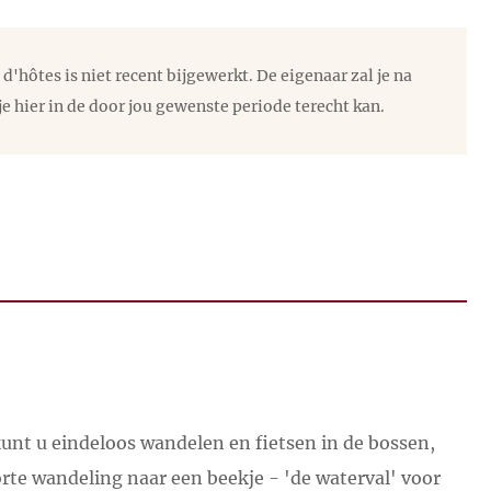
esse in mens en natuur.”
ijke uitstapjes en aan de overkant van de Rhône ligt
hôtes is niet recent bijgewerkt. De eigenaar zal je na
je hier in de door jou gewenste periode terecht kan.
 dicht bij alle voorzieningen, winkels,
ntmoeten van diverse mensen.”
ngen toch prettig dichtbij. Loriol-sur-Drôme en
 in Le Perrier?
e supermarkten en alle winkels die u zich kunt
ernationaal biologisch keuken.
oon.
van Os worden verwelkomd in de volgende
kunt u eindeloos wandelen en fietsen in de bossen,
te wandeling naar een beekje - 'de waterval' voor