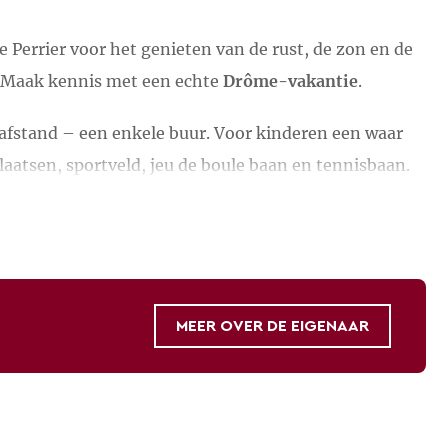
 Perrier voor het genieten van de rust, de zon en de
s. Maak kennis met een echte
Drôme-vakantie
.
afstand – een enkele buur. Voor kinderen een waar
aatsen, sportveld, jeu de boule baan en tennisbaan.
uitzicht
op de Vercors, het Drôme- en Rhônedal en op
toeren en genieten zoveel u maar wilt.
MEER OVER DE EIGENAAR
rs is er een gravelbaan op een steenworp afstand.
commodatie.
etsroutes, voor
wandelaars
is de dichtbij gelegen
erlandse eigenaren Nicolaas Koppen & Coby van