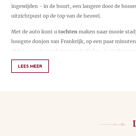
– Engels
ingewijden - in de buurt, een langere door de boss
uitzichtpunt op de top van de heuvel.
Stuur een e-mail
Met de auto kunt u
tochten
maken naar mooie stadje
hoogste donjon van Frankrijk, op een paar minuten 
rijden, aan de overkant van de Rhône, in de Provenc
zijn niet ver weg. Steden als Valence, Avignon, Or
LEES MEER
Voor wie een keer iets heel anders wil zien en
met h
is La ferme aux crocodiles in Pierrelatte (45 minute
'tropen' leven honderden krododillen, een aantal 
bloemen. De oevers van de Rhône grossieren in kast
op verschillende afstanden. Meerdere van onze gast
L
topper is voor wat betreft een avontuurlijk uitje v