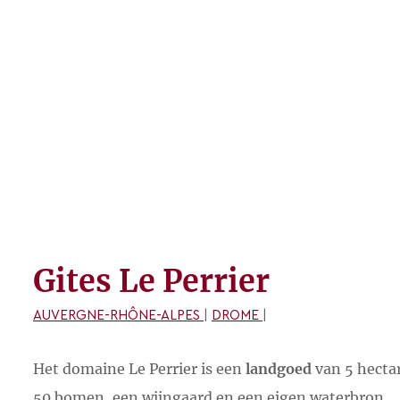
Gites Le Perrier
AUVERGNE-RHÔNE-ALPES
|
DROME
|
Het domaine Le Perrier is een
landgoed
van 5 hecta
50 bomen, een wijngaard en een eigen waterbron.