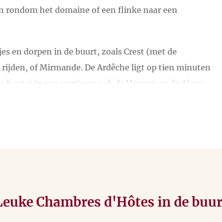
en rondom het domaine of een flinke naar een
s en dorpen in de buurt, zoals Crest (met de
rijden, of Mirmande. De Ardêche ligt op tien minuten
e bent u in een uurtje en ook de Vercors en de Alpen
ange en Grenoble zijn een bezoek meer dan waard.
et hele gezin
een paar uur onder de pannen wil zijn,
n rijden) niet te missen. Op 8000 vierkante meter
schildpadden en de mooiste tropische bomen en
elen, van klein en mystiek tot groots gerestaureerd,
en lieten ons weten dat La forêt de Robin een echte
euke Chambres d'Hôtes in de buu
oor gezinnen met kinderen.