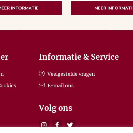
MEER INFORMATIE
MEER INFORMATI
t onze eigen grote boomgaard plukken (eten!) en
er
Informatie & Service
en
Veelgestelde vragen
Cookies
E-mail ons
Volg ons