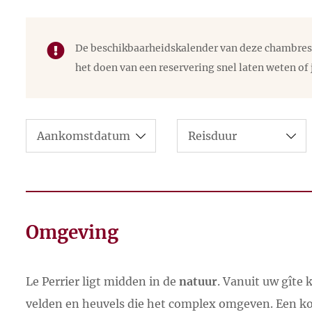
Os: “Wat ons bindt is een diepe inter
Wijnboeren
en
kastelen
zijn vlakbij voor avontuurl
De beschikbaarheidskalender van deze chambres d'
de Ardèche met zijn kloven en beboste heuvels.
Wat maakt Le Perrier uniek?
het doen van een reservering snel laten weten of 
Wij liggen midden in de natuur en toch
Gelegen op geen
12 minuten van de A-7
.
activiteiten. “Het plezier van het o
Ondanks het landelijke karakter zijn alle voorzieni
Overweegt u om een hapje mee te eten
Livron-sur-Drôme, op drie km afstand, hebben grot
De specialiteiten van de kok zijn: int
wensen.
Dineren kunt u al vanaf € 18 per pers
Omgeving
U kunt door Nicolaas Koppen & Coby 
talen:
– Nederlands
Le Perrier ligt midden in de
natuur
. Vanuit uw gîte 
– Frans
velden en heuvels die het complex omgeven. Een kor