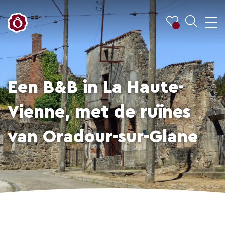
Een B&B in La Haute-
Vienne, met de ruïnes
van Oradour-sur-Glane