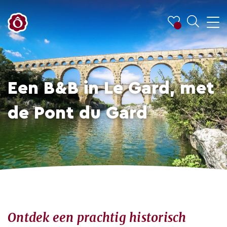
Een B&B in Le Gard, met
de Pont du Gard
Ontdek een prachtig historisch