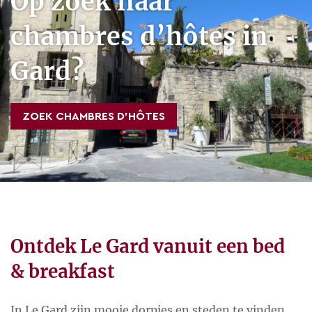
Op zoek naar
chambres d’hôtes in
Gard?
ZOEK CHAMBRES D’HÔTES
Ontdek Le Gard vanuit een bed
& breakfast
In Le Gard zijn mooie dorpjes en steden te vinden,