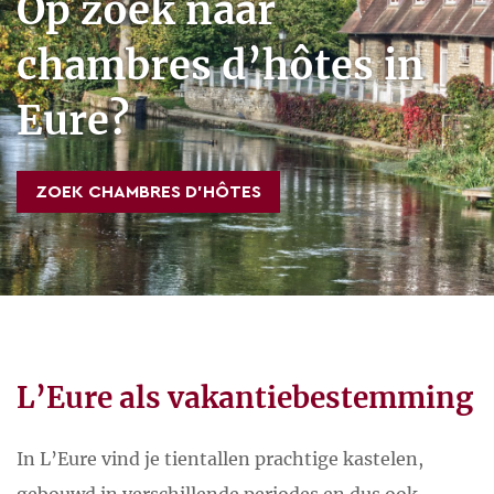
Op zoek naar
chambres d’hôtes in
Eure?
ZOEK CHAMBRES D’HÔTES
L’Eure als vakantiebestemming
In L’Eure vind je tientallen prachtige kastelen,