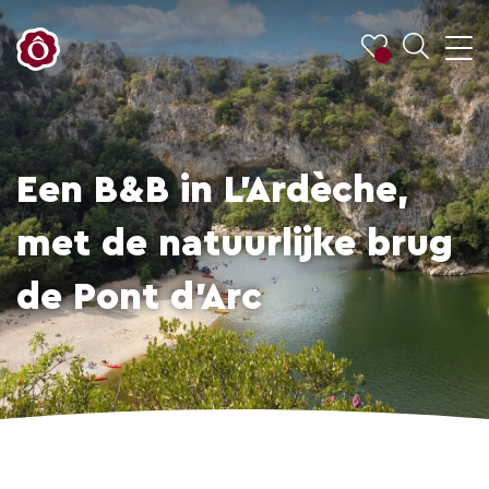
Een B&B in L’Ardèche,
met de natuurlijke brug
de Pont d’Arc